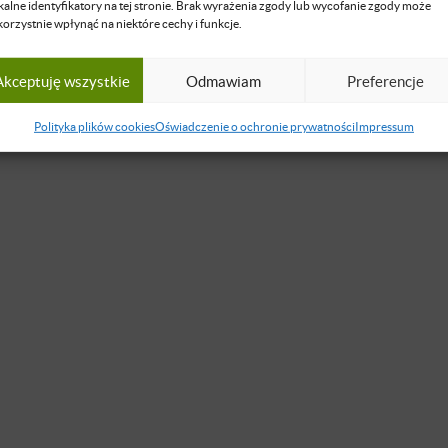
kalne identyfikatory na tej stronie. Brak wyrażenia zgody lub wycofanie zgody może
korzystnie wpłynąć na niektóre cechy i funkcje.
Akceptuję wszystkie
Odmawiam
Preferencje
Polityka plików cookies
Oświadczenie o ochronie prywatności
Impressum