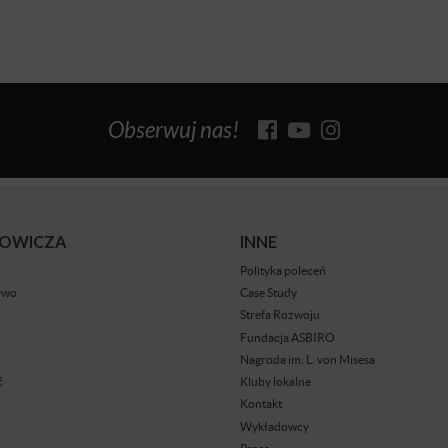
Obserwuj nas!
BOWICZA
INNE
Polityka poleceń
ywo
Case Study
Strefa Rozwoju
Fundacja ASBIRO
Nagroda im. L. von Misesa
ć
Kluby lokalne
Kontakt
Wykładowcy