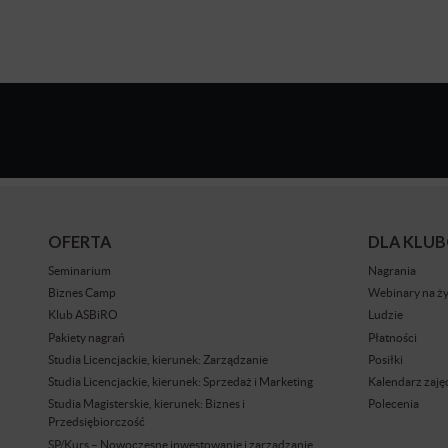
OFERTA
DLA KLU
Seminarium
Nagrania
Biznes Camp
Webinary na ż
Klub ASBiRO
Ludzie
Pakiety nagrań
Płatności
Studia Licencjackie, kierunek: Zarządzanie
Posiłki
Studia Licencjackie, kierunek: Sprzedaż i Marketing
Kalendarz zaję
Studia Magisterskie, kierunek: Biznes i
Polecenia
Przedsiębiorczość
SP/Kurs – Nowoczesne inwestowanie i zarządzanie