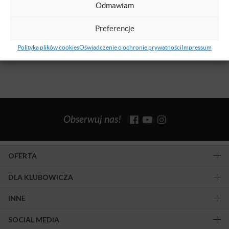
Śliwiński
Odmawiam
NIEDOSTĘPNE
POLSKI
25 PAŹ 2020
Preferencje
Polityka plików cookies
Oświadczenie o ochronie prywatności
Impressum
Znaleziono 1 wyników.
Obserwuj nas!
OFERTA
DLA KLUBOWICZA
INNE
SOCIAL MEDIA