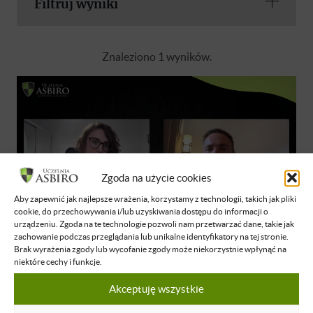
Filtruj wyniki
Znaleziono 1 wyników.
Zgoda na użycie cookies
Aby zapewnić jak najlepsze wrażenia, korzystamy z technologii, takich jak pliki
cookie, do przechowywania i/lub uzyskiwania dostępu do informacji o
urządzeniu. Zgoda na te technologie pozwoli nam przetwarzać dane, takie jak
zachowanie podczas przeglądania lub unikalne identyfikatory na tej stronie.
Brak wyrażenia zgody lub wycofanie zgody może niekorzystnie wpłynąć na
Michał Śliwiński
niektóre cechy i funkcje.
Sprzedawanie wartościami i pasją,
Akceptuję wszystkie
czyli historia Nozbe - Michał