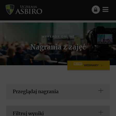
WYKŁADY ONLINE
Nagrania z zajęć
NA ŻYWO
WEBINARY
Przeglądaj nagrania
Filtruj wyniki