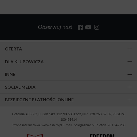
Obserwuj nas!
OFERTA
DLA KLUBOWICZA
INNE
SOCIAL MEDIA
BEZPIECZNE PŁATNOŚCI ONLINE
Uczelnia ASBiRO, ul. Gdańska 112, 90-508 Łódź, NIP: 728-268-57-09, REGON:
100491414
Strona internetowa: www.asbiro.pl E-mail: bok@asbiro.pl Telefon: 781 542 288