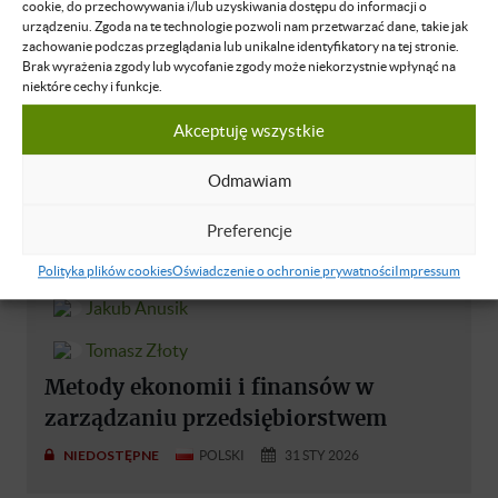
cookie, do przechowywania i/lub uzyskiwania dostępu do informacji o
urządzeniu. Zgoda na te technologie pozwoli nam przetwarzać dane, takie jak
zachowanie podczas przeglądania lub unikalne identyfikatory na tej stronie.
Brak wyrażenia zgody lub wycofanie zgody może niekorzystnie wpłynąć na
niektóre cechy i funkcje.
Akceptuję wszystkie
Odmawiam
Preferencje
Polityka plików cookies
Oświadczenie o ochronie prywatności
Impressum
Jakub Anusik
Tomasz Złoty
Metody ekonomii i finansów w
zarządzaniu przedsiębiorstwem
NIEDOSTĘPNE
POLSKI
31 STY 2026