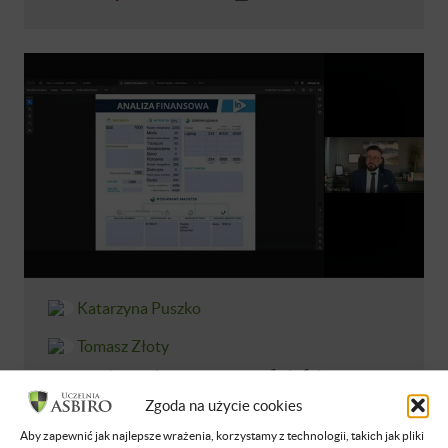
Katarzyna Puszko
Tomasz Złoty
SLZ 24/25 Finanse przedsiębiorstw
Zgoda na użycie cookies
NIEDOSTĘPNE
POLSKI
14 MAR 2026
Aby zapewnić jak najlepsze wrażenia, korzystamy z technologii, takich jak pliki