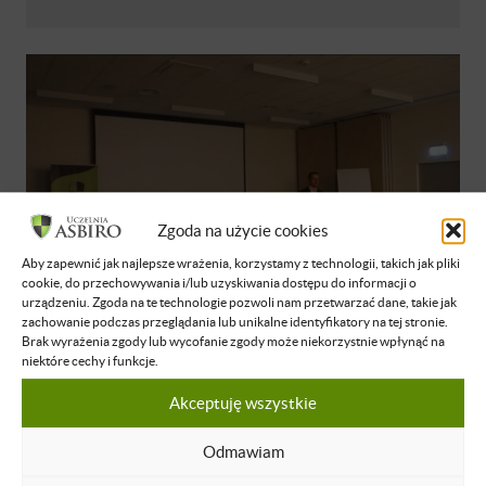
Zgoda na użycie cookies
Aby zapewnić jak najlepsze wrażenia, korzystamy z technologii, takich jak pliki
cookie, do przechowywania i/lub uzyskiwania dostępu do informacji o
urządzeniu. Zgoda na te technologie pozwoli nam przetwarzać dane, takie jak
zachowanie podczas przeglądania lub unikalne identyfikatory na tej stronie.
Krzysztof Mędrela
Brak wyrażenia zgody lub wycofanie zgody może niekorzystnie wpłynąć na
niektóre cechy i funkcje.
"Wydłuż dobę o 4 godziny, czyli jak
skutecznie zatrudnić pierwszego
Akceptuję wszystkie
pracownika?"
Odmawiam
NIEDOSTĘPNE
POLSKI
15 GRU 2024