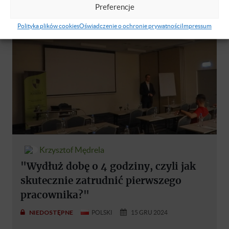
Preferencje
Polityka plików cookies
Oświadczenie o ochronie prywatności
Impressum
Krzysztof Mędrela
"Wydłuż dobę o 4 godziny, czyli jak
skutecznie zatrudnić pierwszego
pracownika?"
NIEDOSTĘPNE
POLSKI
15 GRU 2024