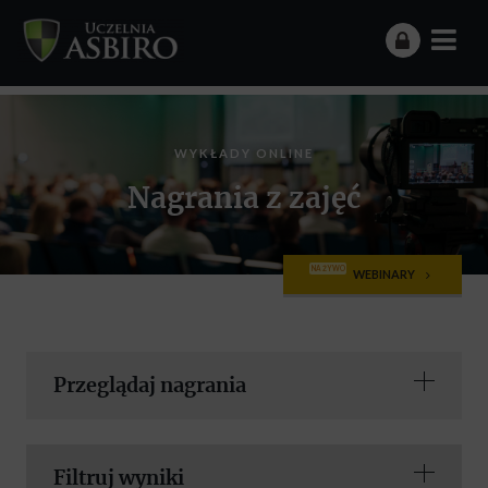
WYKŁADY ONLINE
Nagrania z zajęć
NA ŻYWO
WEBINARY
Przeglądaj nagrania
Filtruj wyniki