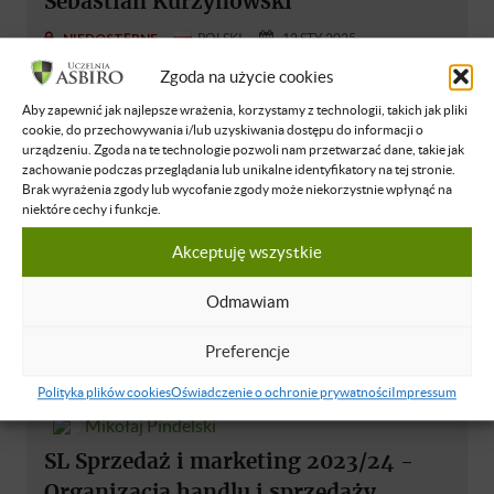
Sebastian Kurzynowski
NIEDOSTĘPNE
POLSKI
12 STY 2025
Zgoda na użycie cookies
Aby zapewnić jak najlepsze wrażenia, korzystamy z technologii, takich jak pliki
cookie, do przechowywania i/lub uzyskiwania dostępu do informacji o
urządzeniu. Zgoda na te technologie pozwoli nam przetwarzać dane, takie jak
zachowanie podczas przeglądania lub unikalne identyfikatory na tej stronie.
Brak wyrażenia zgody lub wycofanie zgody może niekorzystnie wpłynąć na
niektóre cechy i funkcje.
Akceptuję wszystkie
Odmawiam
Preferencje
Sebastian Kurzynowski
Polityka plików cookies
Oświadczenie o ochronie prywatności
Impressum
Mikołaj Pindelski
SL Sprzedaż i marketing 2023/24 -
Organizacja handlu i sprzedaży