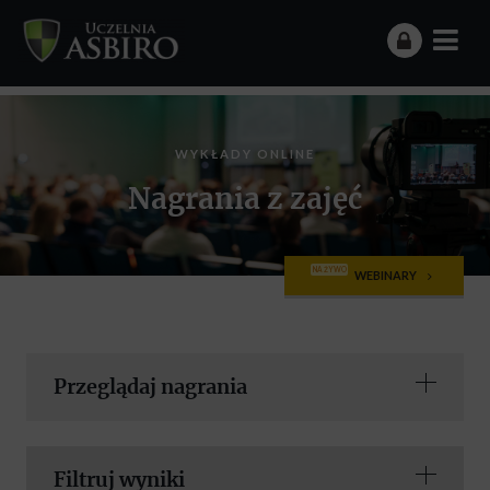
WYKŁADY ONLINE
Nagrania z zajęć
NA ŻYWO
WEBINARY
Przeglądaj nagrania
Filtruj wyniki