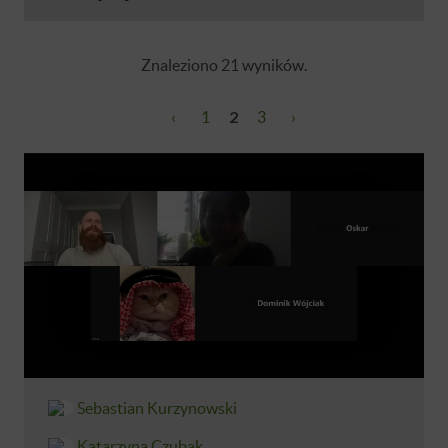
Znaleziono 21 wyników.
‹
1
2
3
›
Sebastian Kurzynowski
Katarzyna Czubak