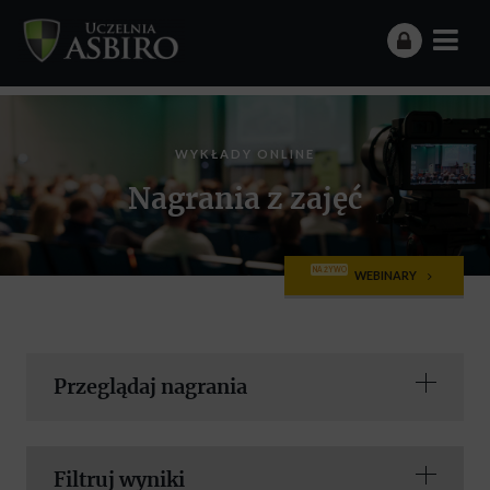
WYKŁADY ONLINE
Nagrania z zajęć
NA ŻYWO
WEBINARY
Przeglądaj nagrania
Filtruj wyniki