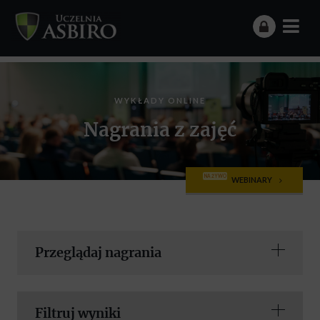
WYKŁADY ONLINE
Nagrania z zajęć
NA ŻYWO
WEBINARY
Przeglądaj nagrania
Filtruj wyniki