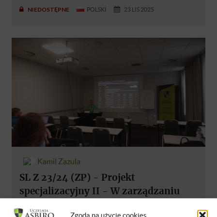
NIEDOSTĘPNE
POLSKI
23 LIS 2025
Kamil Zazula
SL Z 23/24 (ZP) - Projekt
specjalizacyjny II - W zarządzaniu
przedsiębiorstwem - Kamil Zazula
Zgoda na użycie cookies