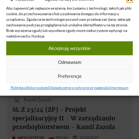
NIEDOSTĘPNE
POLSKI
23 LIS 2025
Aby zapewnić jak najlepsze wrażenia, korzystamy z technologii, takich jak pliki
cookie, do przechowywania i/lub uzyskiwania dostępu do informacji o
urządzeniu. Zgoda na te technologie pozwoli nam przetwarzać dane, takie jak
zachowanie podczas przeglądania lub unikalne identyfikatory na tej stronie.
Brak wyrażenia zgody lub wycofanie zgody może niekorzystnie wpłynąć na
niektóre cechy i funkcje.
Akceptuję wszystkie
Odmawiam
Preferencje
Polityka plików cookies
Oświadczenie o ochronie prywatności
Impressum
Kamil Zazula
SL Z 23/24 (ZP) - Projekt
specjalizacyjny II - W zarządzaniu
przedsiębiorstwem - Kamil Zazula
NIEDOSTĘPNE
POLSKI
22 LIS 2025