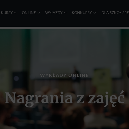
I KURSY
ONLINE
WYJAZDY
KONKURSY
DLA SZKÓŁ ŚR
WYKŁADY ONLINE
Nagrania z zajęć