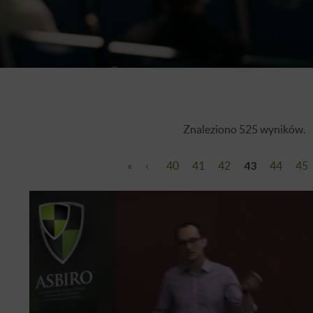
Znaleziono 525 wyników.
«
‹
40
41
42
43
44
45