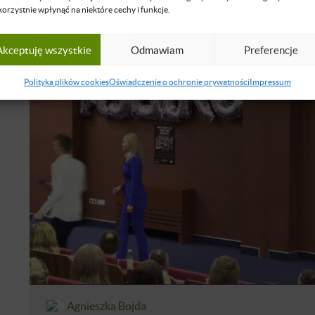
korzystnie wpłynąć na niektóre cechy i funkcje.
Akceptuję wszystkie
Odmawiam
Preferencje
Polityka plików cookies
Oświadczenie o ochronie prywatności
Impressum
Agnieszka Bojda