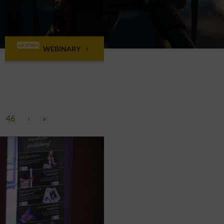
NA ŻYWO
WEBINARY
46
›
»