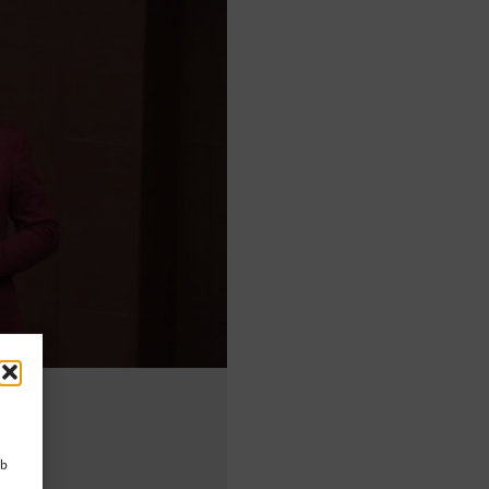
tkim
ub