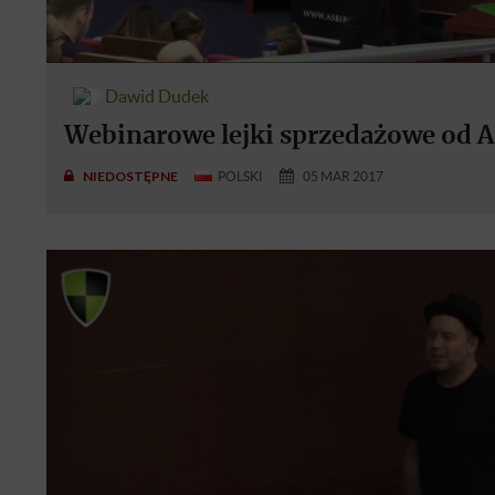
Dawid Dudek
Webinarowe lejki sprzedażowe od A
NIEDOSTĘPNE
POLSKI
05 MAR 2017