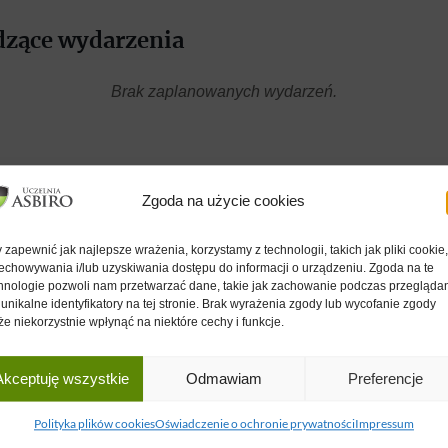
zące wydarzenia
Brak zaplanowanych wydarzeń.
Zgoda na użycie cookies
 zapewnić jak najlepsze wrażenia, korzystamy z technologii, takich jak pliki cookie
echowywania i/lub uzyskiwania dostępu do informacji o urządzeniu. Zgoda na te
Obserwuj nas!
hnologie pozwoli nam przetwarzać dane, takie jak zachowanie podczas przegląda
 unikalne identyfikatory na tej stronie. Brak wyrażenia zgody lub wycofanie zgody
e niekorzystnie wpłynąć na niektóre cechy i funkcje.
Akceptuję wszystkie
Odmawiam
Preferencje
BOWICZA
INNE
Polityka poleceń
Polityka plików cookies
Oświadczenie o ochronie prywatności
Impressum
ywo
Case Study