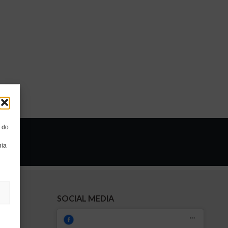
, do
nia
SOCIAL MEDIA