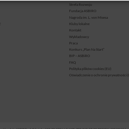
Strefa Rozwoju
Fundacja ASBIRO
Nagroda im. L. von Misesa
ć
Kluby lokalne
Kontakt
Wykładowcy
Praca
Konkurs „Plan Na Start”
BIP – ASBiRO
FAQ
Polityka plików cookies (EU)
Oświadczenie o ochronie prywatności 