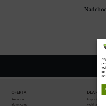
Nadchod
Aby
prz
tec
lub
moż
OFERTA
DLA KLU
Seminarium
Nagrania
Biznes Camp
Webinary na ż