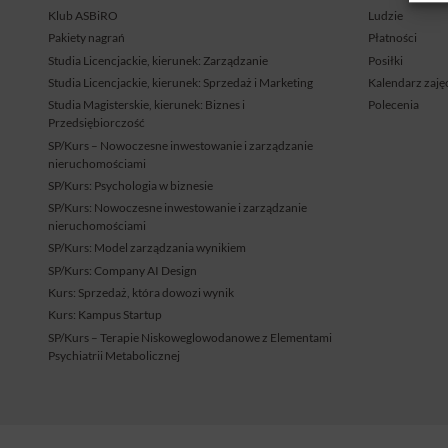
Klub ASBiRO
Ludzie
Pakiety nagrań
Płatności
Studia Licencjackie, kierunek: Zarządzanie
Posiłki
Studia Licencjackie, kierunek: Sprzedaż i Marketing
Kalendarz zaję
Studia Magisterskie, kierunek: Biznes i
Polecenia
Przedsiębiorczość
SP/Kurs – Nowoczesne inwestowanie i zarządzanie
nieruchomościami
SP/Kurs: Psychologia w biznesie
SP/Kurs: Nowoczesne inwestowanie i zarządzanie
nieruchomościami
SP/Kurs: Model zarządzania wynikiem
SP/Kurs: Company AI Design
Kurs: Sprzedaż, która dowozi wynik
Kurs: Kampus Startup
SP/Kurs – Terapie Niskoweglowodanowe z Elementami
Psychiatrii Metabolicznej