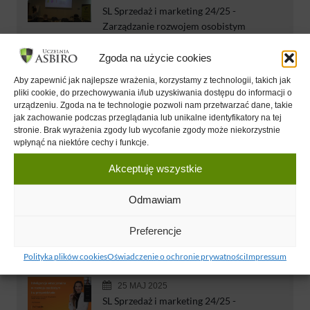
SL Sprzedaż i marketing 24/25 -
Zarządzanie rozwojem osobistym
Ewa Wojtowicz
Zgoda na użycie cookies
Aby zapewnić jak najlepsze wrażenia, korzystamy z technologii, takich jak
pliki cookie, do przechowywania i/lub uzyskiwania dostępu do informacji o
06 KWI 2025
urządzeniu. Zgoda na te technologie pozwoli nam przetwarzać dane, takie
SL Zarządzanie 24/25 Zarządzanie
jak zachowanie podczas przeglądania lub unikalne identyfikatory na tej
rozwojem osobistym
stronie. Brak wyrażenia zgody lub wycofanie zgody może niekorzystnie
wpłynąć na niektóre cechy i funkcje.
Ewa Wojtowicz
Akceptuję wszystkie
Odmawiam
24 MAJ 2025
Zarządzanie rozwojem osobistym
Preferencje
Ewa Wojtowicz
Polityka plików cookies
Oświadczenie o ochronie prywatności
Impressum
25 MAJ 2025
SL Sprzedaż i marketing 24/25 -